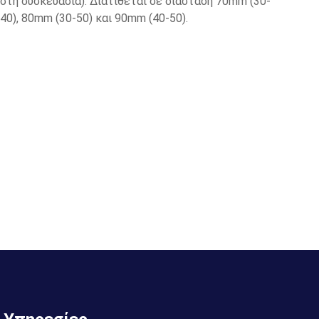
στη συσκευασία). Διατίθεται σε διάσταση 70mm (30-
40), 80mm (30-50) και 90mm (40-50).